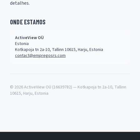
detalhes.
ONDE ESTAMOS
ActiveView OÜ
Estonia
Kotkapoja tn 2a-10, Tallinn 10615, Harju, Estonia
contact@empregosrs.com
© 2026 ActiveView OÜ (16639782) — Kotkapoja tn 2a-10, Tallinn
10615, Harju, Estonia